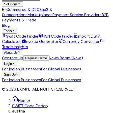
Solutions
E-Commerce & D2C
SaaS &
Subscriptions
Marketplaces
Payment Service Providers
B2B
Payments & Trade
Blog
Tools
Swift Code Finder
HSN Code Finder
Import Duty
Calculator
Invoice Generator
Currency Converter
Trade Insights
About Us
Contact Us
News Room (New!)
Request Demo
Login
For Indian Businesses
For Global Businesses
Sign Up
For Indian Businesses
For Global Businesses
© 2026 EXIMPE. ALL RIGHTS RESERVED.
Home
/
SWIFT Code Finder
/
austria