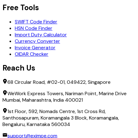
FLATEXDEGIRO BANK AG
Free Tools
FTC CAPITAL GMBH
FWU LIFE INSURANCE AUSTRIA AG
SWIFT Code Finder
GENERALI BANK AG
HSN Code Finder
HEINZEL HOLDING GMBH
Import Duty Calculator
HYPO NOE LANDESBANK FUER NIEDEROESTERREICH UN
Currency Converter
HYPO TIROL BANK AG
Invoice Generator
HYPO VORARLBERG BANK AG
OIDAR Checker
HYPO-BANK BURGENLAND AG
ICBC AUSTRIA BANK GMBH
Reach Us
ING BANK N.V.
INNIO JENBACHER GMBH AND CO OG
68 Circular Road, #02-01, 049422, Singapore
INTERMARKET BANK AG
INTERNATIONAL ATOMIC ENERGY AGENCY (IAEA)
WeWork Express Towers, Nariman Point, Marine Drive
IQAM INVEST GMBH
Mumbai, Maharashtra, India 400021
ISAK VERMOEGENS- UND PROJEKTENTWICKLUNGS GM
ITHUBA CAPITAL AG
1st Floor, 592, Nomads Centre, 1st Cross Rd,
JULIUS BLUM GMBH
Santhosapuram, Koramangala 3 Block, Koramangala,
KAERNTNER SPARKASSE AG
Bengaluru, Karnataka 560034
KATHREIN PRIVATBANK AG
KOMMUNALKREDIT AUSTRIA AG
support@eximpe.com