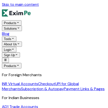
Skip to main content
Products
Solutions
Blog
Tools
About Us
Login
Sign Up
Products
For Foreign Merchants
INR Virtual Accounts
Checkout
UPI for Global
Merchants
Subscription & Autopay
Payment Links & Pages
For Indian Businesses
AD1 Trade Accounts