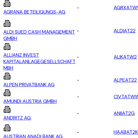
-
AGRXAT
AGRANA BETEILIGUNGS-AG
-
ALDIAT22
ALDI SUED CASH MANAGEMENT
GMBH
ALLIANZ INVEST
-
ALIKATW2
KAPITALANLAGEGESELLSCHAFT
MBH
-
ALPEAT22
ALPEN PRIVATBANK AG
-
CIVTATW
AMUNDI AUSTRIA GMBH
-
ANIIAT2G
ANDRITZ AG
-
HAABAT2K
AUSTRIAN ANADI BANK AG