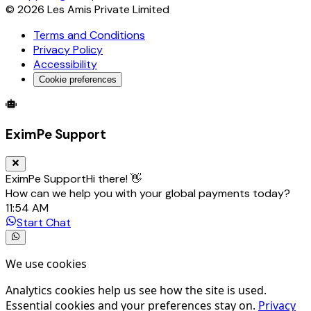
LAT NITROGEN AUSTRIA GMBH
©
2026
Les Amis Private Limited
LGT BANK AG
Terms and Conditions
LIECHTENSTEINISCHE LANDESBANK (OESTERREICH) AG
Privacy Policy
MARCHFELDER BANK EG
Accessibility
MAYR-MELNHOF KARTON AG
MIZUHO BANK EUROPE N.V.
Cookie preferences
MM BOARD AND PAPER GMBH
Global Trade Account
Global Collection Account
B2B Cross-
MM PACKAGING GMBH
NOTARTREUHANDBANK AG
EximPe Support
OBERBANK AG
OBEROESTERREICHISCHE LANDESBANK AG
OEKB CSD GMBH
EximPe Support
Hi there! 👋
OESTERREICHISCHE KONTROLLBANK AG
How can we help you with your global payments today?
OESTERREICHISCHE NATIONALBANK
11:54 AM
OESTERREICHISCHE NATIONALBANK CSA (CLEARING SE
Start Chat
OESTERREICHISCHE POST AG
OMV AG
OPEC FUND FOR INTERNATIONAL DEVELOPMENT (OFID)
We use cookies
PARTNER BANK AG
PLAION GMBH
Analytics cookies help us see how the site is used.
POSOJILNICA BANK EGEN
Essential cookies and your preferences stay on.
Privacy